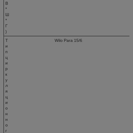
В
*
Ш
*
Г
)
Т
Wilo Para 15/6
и
п
ц
и
р
к
у
л
я
ц
и
о
н
н
о
г