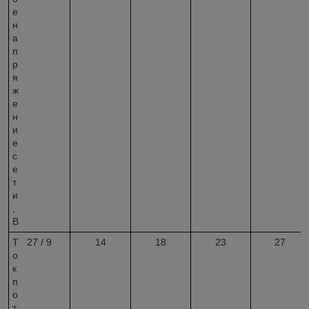
е
н
а
п
р
я
ж
е
н
и
е
с
е
т
и
,
В
Т
27 / 9
14
18
23
27
о
к
п
о
т