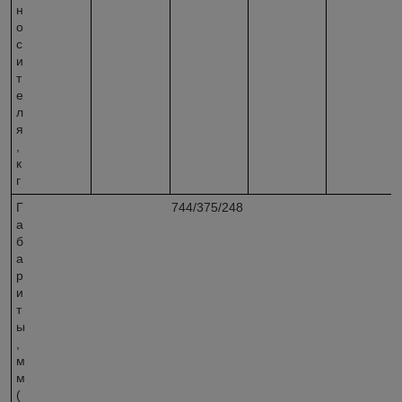
н
о
с
и
т
е
л
я
,
к
г
Г
744/375/248
а
б
а
р
и
т
ы
,
м
м
(