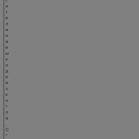
и
т
е
л
я
н
а
в
ы
х
о
д
е
и
з
к
о
т
л
а
,
С
°