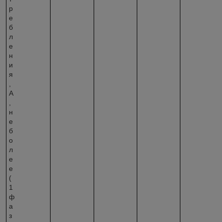
р
е
б
л
е
н
и
я
,
А
,
н
е
б
о
л
е
е
(
1
ф
а
з