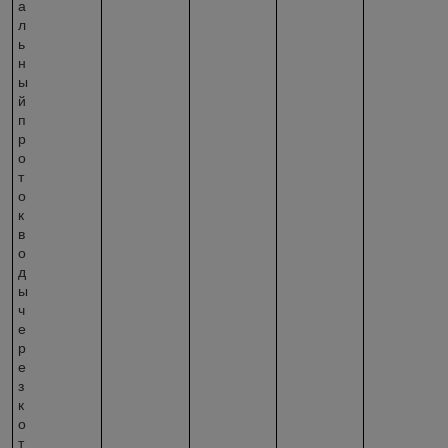
а
л
ь
н
ы
й
п
р
о
т
о
к
в
о
д
ы
ч
е
р
е
з
к
о
т