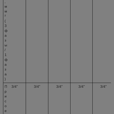
,
м
м
²
(
3
ф
а
з
ы
/
1
ф
а
з
а
)
П
3/4"
3/4"
3/4"
3/4"
3/4"
р
и
с
о
е