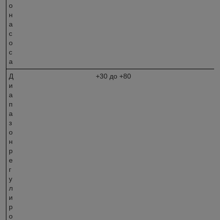
о
н
а
с
о
с
а
Д
+30 до +80
и
а
п
а
з
о
н
р
е
г
у
л
и
р
о