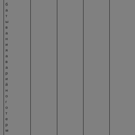
б
а
т
ы
в
а
н
и
я
а
в
а
р
и
й
н
о
г
о
т
е
р
м