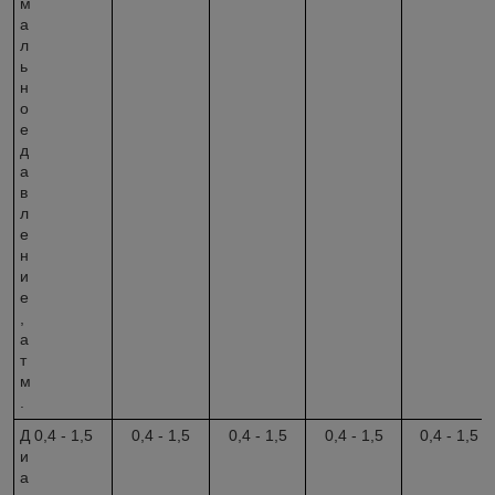
м
а
л
ь
н
о
е
д
а
в
л
е
н
и
е
,
а
т
м
.
Д
0,4 - 1,5
0,4 - 1,5
0,4 - 1,5
0,4 - 1,5
0,4 - 1,5
и
а