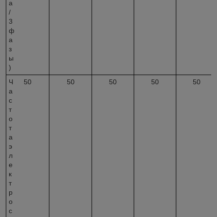
а
/
3
ф
а
з
ы
)
Ч
50
50
50
50
50
а
с
т
о
т
а
э
л
е
к
т
р
о
с