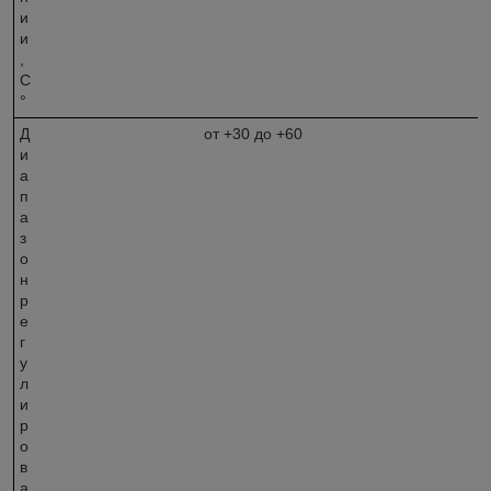
и
и
,
С
°
Д
от +30 до +60
и
а
п
а
з
о
н
р
е
г
у
л
и
р
о
в
а