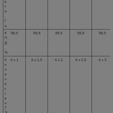
е
т
и
,
Г
ц
К
99,9
99,9
99,9
99,9
99,9
П
Д
,
%
К
6 х 1
6 х 1,5
6 х 2
6 х 2,5
6 х 3
о
л
и
ч
е
с
т
в
о
Т
Э