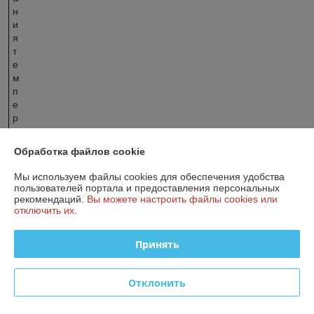
н
и
я
т
е
м
п
е
р
а
т
Обработка файлов cookie
у
р
Мы используем файлы cookies для обеспечения удобства
ы
пользователей портала и предоставления персональных
в
рекомендаций.
Вы можете настроить файлы cookies или
отключить их.
о
д
ы
Принять
Г
В
С
Отклонить
в
б