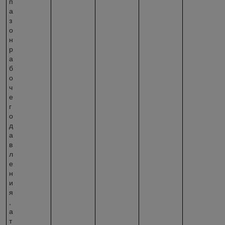
п
а
з
о
н
р
а
б
о
ч
е
г
о
д
а
в
л
е
н
и
я
,
а
т