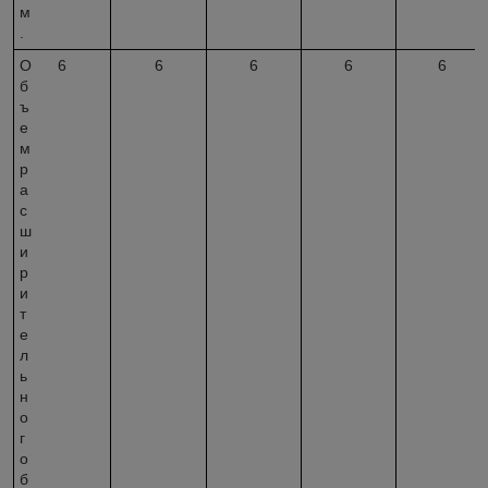
м
.
О
6
6
6
6
6
б
ъ
е
м
р
а
с
ш
и
р
и
т
е
л
ь
н
о
г
о
б