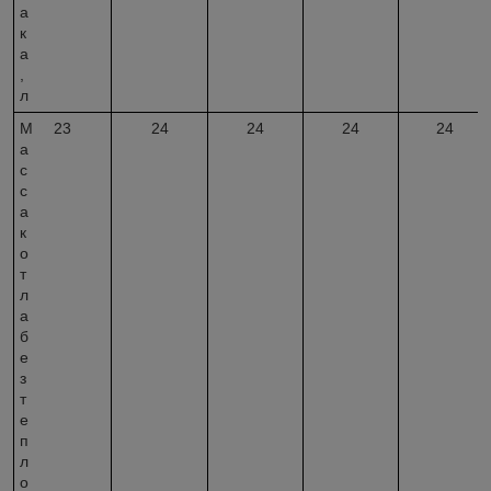
а
к
а
,
л
М
23
24
24
24
24
а
с
с
а
к
о
т
л
а
б
е
з
т
е
п
л
о