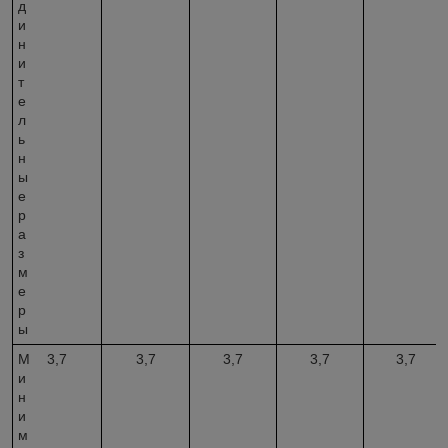
д
и
н
и
т
е
л
ь
н
ы
е
р
а
з
м
е
р
ы
М
3,7
3,7
3,7
3,7
3,7
и
н
и
м