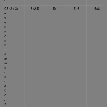
)
С
5x2 / 3x4
5x2,5
5x4
5x6
5x6
е
ч
е
н
и
е
п
и
т
а
ю
щ
е
г
о
к
а
б
е
л
я