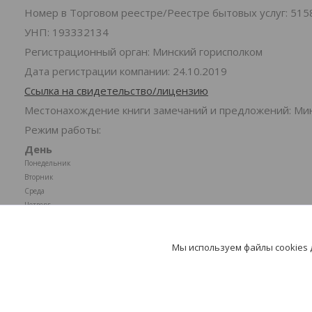
Номер в Торговом реестре/Реестре бытовых услуг: 515
УНП: 193332134
Регистрационный орган: Минский горисполком
Дата регистрации компании: 24.10.2019
Ссылка на свидетельство/лицензию
Местонахождение книги замечаний и предложений: Минс
Режим работы:
День
Понедельник
Вторник
Среда
Четверг
Пятница
Суббота
Мы используем файлы cookies
Воскресенье