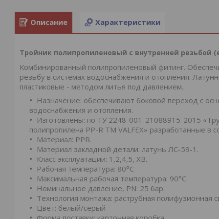
Описание
Характеристики
Тройник полипропиленовый с внутренней резьбой (ø2
Комбинированный полипропиленовый фитинг. Обеспечи
резьбу в системах водоснабжения и отопления. Латун
пластиковые - методом литья под давлением.
Назначение: обеспечивают боковой переход с осн
водоснабжения и отопления.
Изготовлены: по ТУ 2248-001-21088915-2015 «Тр
полипропилена PP-R ТМ VALFEX» разработанные в с
Материал: PPR.
Материал закладной детали: латунь ЛС-59-1.
Класс эксплуатации: 1,2,4,5, ХВ.
Рабочая температура: 80°С
Максимальная рабочая температура: 90°С.
Номинальное давление, PN: 25 бар.
Технология монтажа: раструбная полифузионная с
Цвет: белый/серый
Форма поставки: картонная коробка.