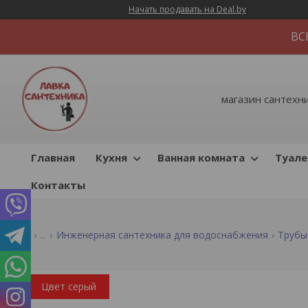
Начать продавать на Deal.by
ВС
магазин сантехник
Главная
Кухня
Ванная комната
Туале
Контакты
...
Инженерная сантехника для водоснабжения
Трубы
Цвет серый