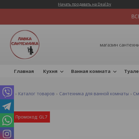
Начать продавать на Deal.by
ВС
магазин сантехник
Главная
Кухня
Ванная комната
Туале
Каталог товаров
Сантехника для ванной комнаты
См
Промокод: GL7