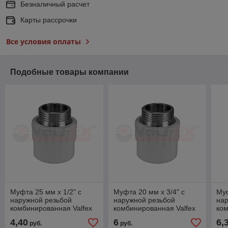
Безналичный расчет
Карты рассрочки
Все условия оплаты
Подобные товары компании
Муфта 25 мм x 1/2" с
Муфта 20 мм x 3/4" с
Муф
наружной резьбой
наружной резьбой
нар
комбинированная Valfex
комбинированная Valfex
ком
(цвет: серый)
(цвет: серый)
(цв
4,40
6
6,
руб.
руб.