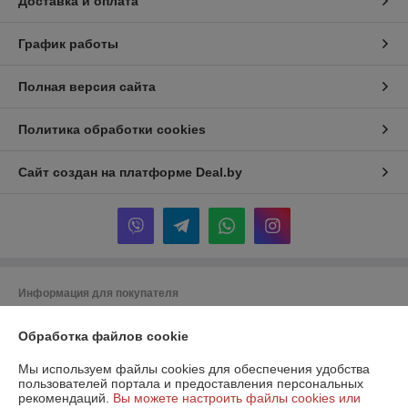
Доставка и оплата
График работы
Полная версия сайта
Политика обработки cookies
Сайт создан на платформе Deal.by
Информация для покупателя
Юридическое лицо:
ООО "ЕВРОСПЕЦМАРКЕТ"
Обработка файлов cookie
220012, г. Минск, ул. Чернышевского, 10А, комната 511Ж
Регистрационный номер ЕГР: 193332134
Мы используем файлы cookies для обеспечения удобства
пользователей портала и предоставления персональных
УНП: 193332134
рекомендаций.
Вы можете настроить файлы cookies или