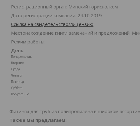
Регистрационный орган: Минский горисполком
Дата регистрации компании: 24.10.2019
Ссылка на свидетельство/лицензию
Местонахождение книги замечаний и предложений: Минс
Режим работы:
День
Понедельник
Вторник
Среда
Четверг
Пятница
Суббота
Воскресенье
Фитинги для труб из полипропилена в широком ассортим
Также мы предлагаем:
✅
Быструю и удобную доставку по всей Беларуси
✅
Рассрочку и кредитные программы для Вашего 