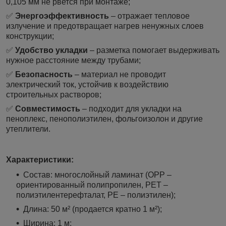
0,105 мм не рвется при монтаже;
✅
Энергоэффективность
– отражает тепловое
излучение и предотвращает нагрев ненужных слоев
конструкции;
✅
Удобство укладки
– разметка помогает выдерживать
нужное расстояние между трубами;
✅
Безопасность
– материал не проводит
электрический ток, устойчив к воздействию
строительных растворов;
✅
Совместимость
– подходит для укладки на
пеноплекс, пенополиэтилен, фольгоизолон и другие
утеплители.
Характеристики:
Состав: многослойный ламинат (OPP –
ориентированный полипропилен, PET –
полиэтилентерефталат, PE – полиэтилен);
Длина: 50 м² (продается кратно 1 м²);
Ширина: 1 м;