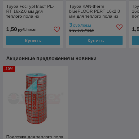
Труба РосТурПласт PE-
Труба KAN-therm
Тр
RT 16x2,0 мм для
blueFLOOR PERT 16x2,0
16x
теплого пола из
мм для теплого пола из
пол
термостойкого
термостойкого
пол
3
руб./пог.м
полиэтилена (бухта: 200
полиэтилена (бухта: 600
м)
1,50
1,
руб./пог.м
3,30 руб./пог.м
м)
м)
Купить
Купить
Акционные предложения и новинки
-10%
Подложка для теплого пола