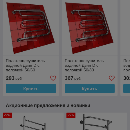
Полотенцесушитель
Полотенцесушитель
По
водяной Двин D с
водяной Двин D с
вод
полочкой 50/60
полочкой 50/80
пол
293
367
30
руб.
руб.
Купить
Купить
Акционные предложения и новинки
-5%
-5%