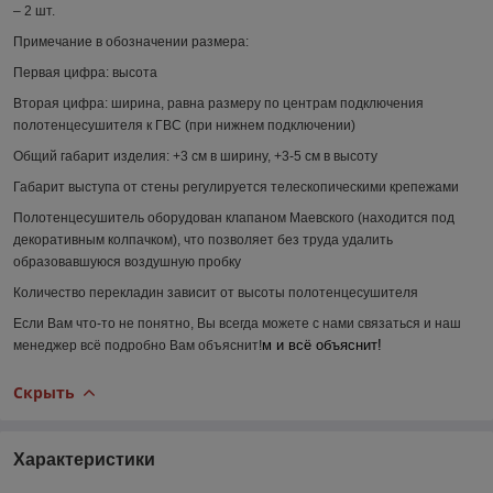
– 2 шт.
Примечание в обозначении размера:
Первая цифра:
высота
Вторая цифра:
ширина, равна размеру по центрам подключения
полотенцесушителя к ГВС (при нижнем подключении)
Общий габарит изделия:
+3 см в ширину, +3-5 см в высоту
Габарит выступа от стены регулируется телескопическими крепежами
Полотенцесушитель оборудован клапаном Маевского (находится под
декоративным колпачком), что позволяет без труда удалить
образовавшуюся воздушную пробку
Количество перекладин зависит от высоты полотенцесушителя
Если Вам что-то не понятно, Вы всегда можете с нами связаться и наш
м и всё объяснит!
менеджер всё подробно Вам объяснит!
Скрыть
Характеристики