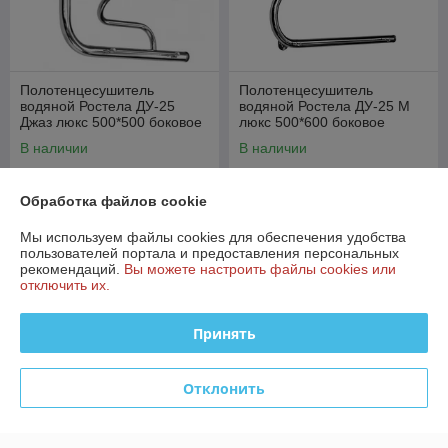
Полотенцесушитель
Полотенцесушитель
водяной Ростела ДУ-25
водяной Ростела ДУ-25 М
Джаз люкс 500*500 боковое
люкс 500*600 боковое
подключение 1" (2 полки)
подключение 1" (2 полки)
В наличии
В наличии
220,87
195,20
руб.
руб.
232,49 руб.
205,47 руб.
Обработка файлов cookie
Купить
Купить
Мы используем файлы cookies для обеспечения удобства
пользователей портала и предоставления персональных
рекомендаций.
Вы можете настроить файлы cookies или
-5%
-5%
отключить их.
Принять
Отклонить