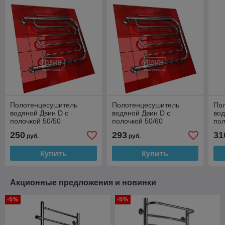
Полотенцесушитель
Полотенцесушитель
По
водяной Двин D с
водяной Двин D с
вод
полочкой 50/50
полочкой 50/60
пол
250
293
31
руб.
руб.
Купить
Купить
Акционные предложения и новинки
-5%
-5%