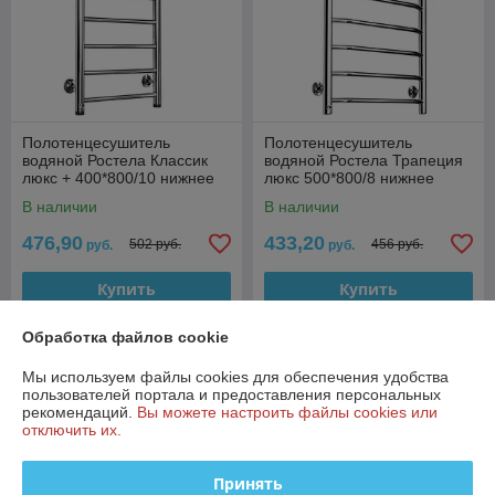
Полотенцесушитель
Полотенцесушитель
водяной Ростела Классик
водяной Ростела Трапеция
люкс + 400*800/10 нижнее
люкс 500*800/8 нижнее
подключение 1" (1 полка)
подключение 1"
В наличии
В наличии
476,90
433,20
502 руб.
456 руб.
руб.
руб.
Купить
Купить
Обработка файлов cookie
-5%
-5%
Мы используем файлы cookies для обеспечения удобства
пользователей портала и предоставления персональных
рекомендаций.
Вы можете настроить файлы cookies или
отключить их.
Принять