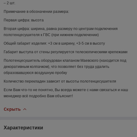
– 2 шт.
Примечание в обозначении размера:
Первая цифра:
высота
Вторая цифра:
ширина, равна размеру по центрам подключения
полотенцесушителя к ГВС (при нижнем подключении)
Общий габарит изделия:
+3 см в ширину, +3-5 см в высоту
Габарит выступа от стены регулируется телескопическими крепежами
Полотенцесушитель оборудован клапаном Маевского (находится под
декоративным колпачком), что позволяет без труда удалить
образовавшуюся воздушную пробку
Количество перекладин зависит от высоты полотенцесушителя
Если Вам что-то не понятно, Вы всегда можете с нами связаться и наш
менеджер всё подробно Вам объяснит!
Скрыть
Характеристики