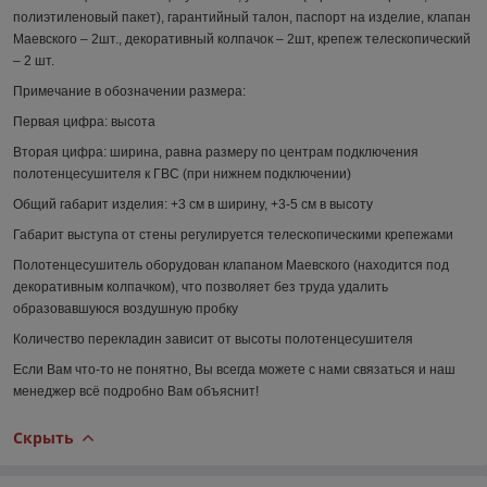
полиэтиленовый пакет), гарантийный талон, паспорт на изделие, клапан
Маевского – 2шт., декоративный колпачок – 2шт, крепеж телескопический
– 2 шт.
Примечание в обозначении размера:
Первая цифра:
высота
Вторая цифра:
ширина, равна размеру по центрам подключения
полотенцесушителя к ГВС (при нижнем подключении)
Общий габарит изделия:
+3 см в ширину, +3-5 см в высоту
Габарит выступа от стены регулируется телескопическими крепежами
Полотенцесушитель оборудован клапаном Маевского (находится под
декоративным колпачком), что позволяет без труда удалить
образовавшуюся воздушную пробку
Количество перекладин зависит от высоты полотенцесушителя
Если Вам что-то не понятно, Вы всегда можете с нами связаться и наш
менеджер всё подробно Вам объяснит!
Скрыть