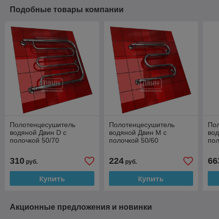
Подобные товары компании
Полотенцесушитель
Полотенцесушитель
По
водяной Двин D с
водяной Двин M с
вод
полочкой 50/70
полочкой 50/60
пол
310
224
66
руб.
руб.
Купить
Купить
Акционные предложения и новинки