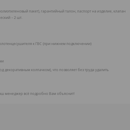
олиэтиленовый пакет), гарантийный талон, паспорт на изделие, клапан
еский – 2 шт.
олотенцесушителя к ГВС (при нижнем подключении)
ми
 декоративным колпачком), что позволяет без труда удалить
 наш менеджер всё подробно Вам объяснит!