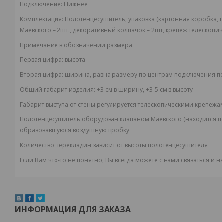
Подключение:
Нижнее
Комплектация:
Полотенцесушитель, упаковка (картонная коробка, п
Маевского – 2шт., декоративный колпачок – 2шт, крепеж телескопич
Примечание в обозначении размера:
Первая цифра:
высота
Вторая цифра:
ширина, равна размеру по центрам подключения п
Общий габарит изделия:
+3 см в ширину, +3-5 см в высоту
Габарит выступа от стены регулируется телескопическими крепежа
Полотенцесушитель оборудован клапаном Маевского (находится под
образовавшуюся воздушную пробку
Количество перекладин зависит от высоты полотенцесушителя
Если Вам что-то не понятно, Вы всегда можете с нами связаться и
ИНФОРМАЦИЯ ДЛЯ ЗАКАЗА