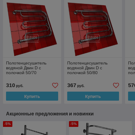
Полотенцесушитель
Полотенцесушитель
По
водяной Двин D с
водяной Двин D с
вод
полочкой 50/70
полочкой 50/80
пол
310
367
57
руб.
руб.
Купить
Купить
Акционные предложения и новинки
-5%
-5%