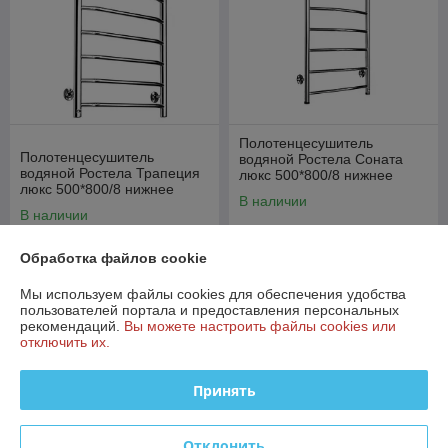
Полотенцесушитель
Полотенцесушитель
водяной Ростела Соната
водяной Ростела Трапеция
люкс 500*800/8 нижнее
люкс 500*800/8 нижнее
подключение 1"
В наличии
подключение 1"
В наличии
421,88
руб.
433,20
456 руб.
руб.
444,08 руб.
Обработка файлов cookie
Купить
Купить
Мы используем файлы cookies для обеспечения удобства
пользователей портала и предоставления персональных
рекомендаций.
Вы можете настроить файлы cookies или
-5%
-5%
отключить их.
Принять
Отклонить