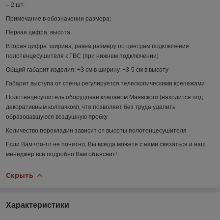
– 2 шт.
Примечание в обозначении размера:
Первая цифра:
высота
Вторая цифра:
ширина, равна размеру по центрам подключения
полотенцесушителя к ГВС (при нижнем подключении)
Общий габарит изделия:
+3 см в ширину, +3-5 см в высоту
Габарит выступа от стены регулируется телескопическими крепежами
Полотенцесушитель оборудован клапаном Маевского (находится под
декоративным колпачком), что позволяет без труда удалить
образовавшуюся воздушную пробку
Количество перекладин зависит от высоты полотенцесушителя
Если Вам что-то не понятно, Вы всегда можете с нами связаться и наш
менеджер всё подробно Вам объяснит!
Скрыть
Характеристики