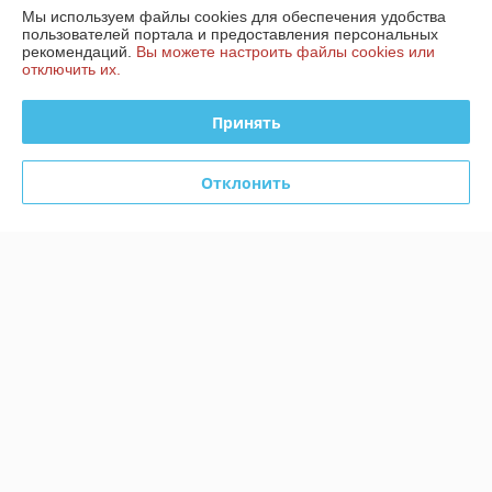
-3%
-3%
Мы используем файлы cookies для обеспечения удобства
пользователей портала и предоставления персональных
рекомендаций.
Вы можете настроить файлы cookies или
отключить их.
Принять
Отклонить
Котел электрический ЭВАН
Котел электрический СТЭН
EXPERT PLUS - 8
СТАНДАРТ 15 кВт 380 В
В наличии
В наличии
2 913,88
1 088,34
руб.
руб.
3 004 руб.
1 122 руб.
Купить
Купить
-3%
-3%