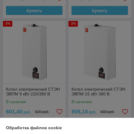
Купить
Купить
-3%
-3%
Котел электрический СТЭН
Котел электрический СТЭН
ЭВПМ 9 кВт 220/380 В
ЭВПМ 15 кВт 380 В
В наличии
В наличии
601,40
805,10
620 руб.
830 руб.
руб.
руб.
Купить
Купить
Обработка файлов cookie