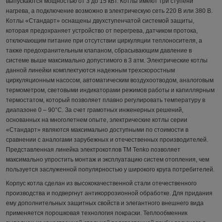
выпускаются мощностью от 3 до 15 кВт. Котлы имеют три ступени
нагрева, а подключение возможно в электрическую сеть 220 В или 380 В.
Котлы «Стандарт» оснащены двухступенчатой системой защиты,
которая предохраняет устройство от перегрева, датчиком протока,
отключающим питание при отсутствии циркуляции теплоносителя, а
также предохранительным клапаном, сбрасывающим давление в
системе выше максимально допустимого в 3 атм. Электрические котлы
данной линейки комплектуются надежным трехскоростным
циркуляционным насосом, автоматическим воздухоотводом, аналоговым
термометром, световыми индикаторами режимов работы и капиллярным
термостатом, который позволяет плавно регулировать температуру в
диапазоне 0 – 90°С. За счет грамотных инженерных решений,
основанных на многолетнем опыте, электрические котлы серии
«Стандарт» являются максимально доступными по стоимости в
сравнении с аналогами зарубежных и отечественных производителей.
Представленная линейка электрокотлов ТМ Tenko позволяет
максимально упростить монтаж и эксплуатацию систем отопления, чем
пользуется заслуженной популярностью у широкого круга потребителей.
Корпус котла сделан из высококачественной стали отечественного
производства и подвергнут антикоррозионной обработке. Для придания
ему дополнительных защитных свойств и элегантного внешнего вида
применяется порошковая технология покраски. Теплообменник