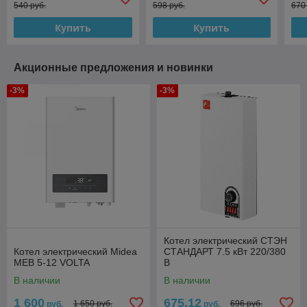
540 руб.
598 руб.
670
Купить
Купить
Акционные предложения и новинки
-3%
-3%
Котел электрический СТЭН
Котел электрический Midea
СТАНДАРТ 7.5 кВт 220/380
MEB 5-12 VOLTA
В
В наличии
В наличии
1 600
675,12
1 650 руб.
696 руб.
руб.
руб.