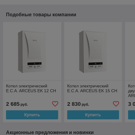
Подобные товары компании
Котел электрический
Котел электрический
Кот
E.C.A. ARCEUS EK 12 CH
E.C.A. ARCEUS EK 15 CH
дву
AR
2 685
2 830
3 
руб.
руб.
Купить
Купить
Акционные предложения и новинки