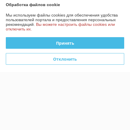
Обработка файлов cookie
Мы используем файлы cookies для обеспечения удобства
пользователей портала и предоставления персональных
рекомендаций.
Вы можете настроить файлы cookies или
отключить их.
Принять
Котел электрический СТЭН
Котел электрический СТЭН
Отклонить
ЭВПМ 9 кВт 220/380 В
ЭВПМ 15 кВт 380 В
В наличии
В наличии
601,40
805,10
620 руб.
830 руб.
руб.
руб.
Купить
Купить
-3%
-3%