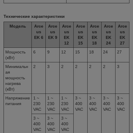
Технические характеристики
Модель
Arce
Arce
Arce
Arce
Arce
Arce
Arce
us
us
us
us
us
us
us
EK 6
EK 9
EK
EK
EK
EK
EK
12
15
18
24
27
Мощность
6
9
12
15
18
24
27
(кВт)
Минимальн
2
3
2
2
2
2
3
ая
мощность
нагрева
(кВт)
Напряжение
1 ~
1 ~
1 ~
3 ~
3 ~
3 ~
3 ~
питания
230
230
230
400
400
400
400
VAC
VAC
VAC
VAC
VAC
VAC
VAC
3 ~
3 ~
3 ~
400
400
400
VAC
VAC
VAC