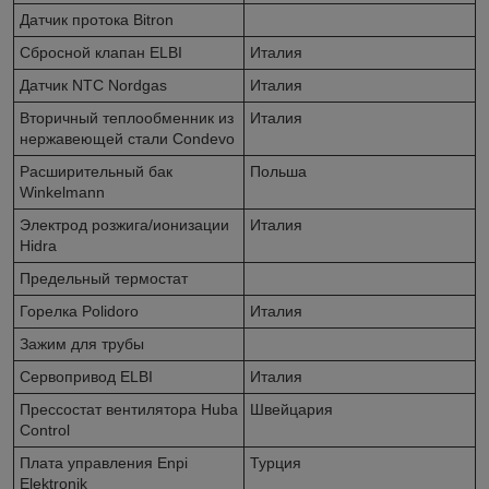
Датчик протока Bitron
Сбросной клапан ELBI
Италия
Датчик NTC Nordgas
Италия
Вторичный теплообменник из
Италия
нержавеющей стали Condevo
Расширительный бак
Польша
Winkelmann
Электрод розжига/ионизации
Италия
Hidra
Предельный термостат
Горелка Polidoro
Италия
Зажим для трубы
Сервопривод ELBI
Италия
Прессостат вентилятора Huba
Швейцария
Control
Плата управления Enpi
Турция
Elektronik