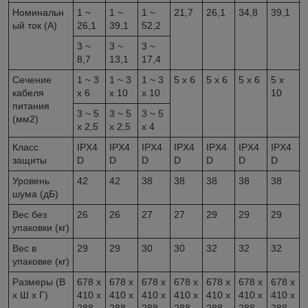
Номинальн
1 ~
1 ~
1 ~
21,7
26,1
34,8
39,1
ый ток (А)
26,1
39,1
52,2
3 ~
3 ~
3 ~
8,7
13,1
17,4
Сечение
1 ~ 3
1 ~ 3
1 ~ 3
5 х 6
5 х 6
5 х 6
5 х
кабеля
х 6
х 10
х 10
10
питания
3 ~ 5
3 ~ 5
3 ~ 5
(мм2)
х 2,5
х 2,5
х 4
Класс
IPX4
IPX4
IPX4
IPX4
IPX4
IPX4
IPX4
защиты
D
D
D
D
D
D
D
Уровень
42
42
38
38
38
38
38
шума (дБ)
Вес без
26
26
27
27
29
29
29
упаковки (кг)
Вес в
29
29
30
30
32
32
32
упаковке (кг)
Размеры (В
678 х
678 х
678 х
678 х
678 х
678 х
678 х
x Ш x Г)
410 х
410 х
410 х
410 х
410 х
410 х
410 х