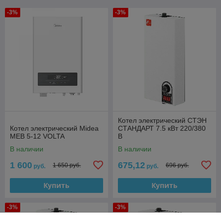
-3%
-3%
Котел электрический СТЭН
Котел электрический Midea
СТАНДАРТ 7.5 кВт 220/380
MEB 5-12 VOLTA
В
В наличии
В наличии
1 600
675,12
1 650 руб.
696 руб.
руб.
руб.
Купить
Купить
-3%
-3%