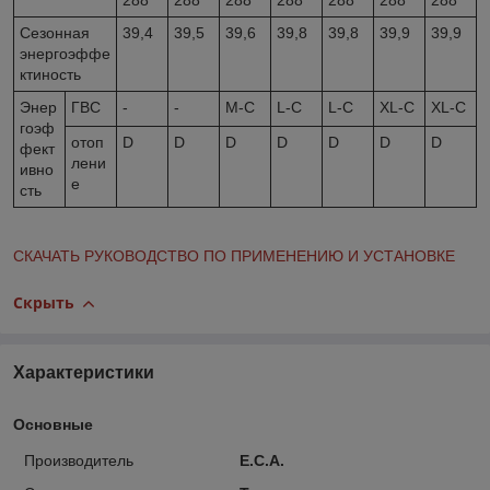
288
288
288
288
288
288
288
Сезонная
39,4
39,5
39,6
39,8
39,8
39,9
39,9
энергоэффе
ктиность
Энер
ГВС
-
-
M-C
L-C
L-C
XL-C
XL-C
гоэф
отоп
D
D
D
D
D
D
D
фект
лени
ивно
е
сть
СКАЧАТЬ РУКОВОДСТВО ПО ПРИМЕНЕНИЮ И УСТАНОВКЕ
Скрыть
Характеристики
Основные
Производитель
E.C.A.