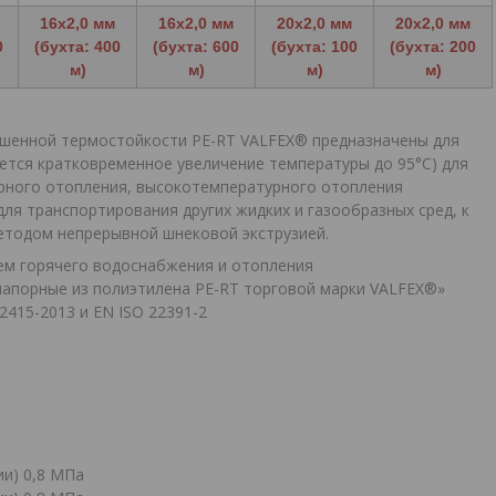
16x2,0 мм
16x2,0 мм
20x2,0 мм
20x2,0 мм
0
(бухта: 400
(бухта: 600
(бухта: 100
(бухта: 200
м)
м)
м)
м)
ышенной термостойкости PE-RT VALFEX® предназначены для
ется кратковременное увеличение температуры до 95°С) для
рного отопления, высокотемпературного отопления
ля транспортирования других жидких и газообразных сред, к
етодом непрерывной шнековой экструзией.
тем горячего водоснабжения и отопления
напорные из полиэтилена PE-RT торговой марки VALFEX®»
415-2013 и EN ISO 22391-2
ии) 0,8 МПа