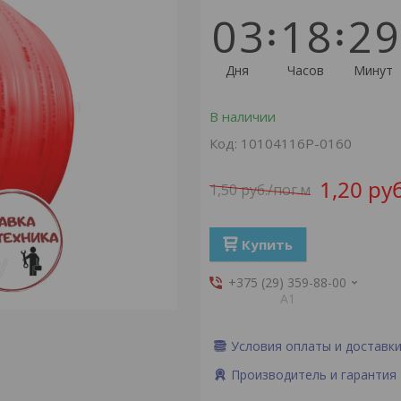
0
3
1
8
2
9
Дня
Часов
Минут
В наличии
Код:
10104116P-0160
1,20
руб
1,50
руб.
/пог.м
Купить
+375 (29) 359-88-00
А1
Условия оплаты и доставк
Производитель и гарантия