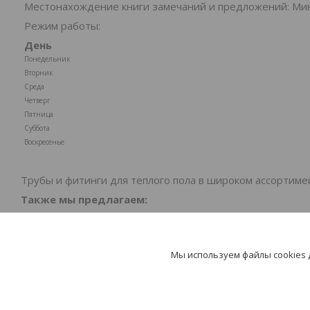
Местонахождение книги замечаний и предложений: Минс
Режим работы:
День
Понедельник
Вторник
Среда
Четверг
Пятница
Суббота
Воскресенье
Трубы и фитинги для теплого пола в широком ассортиме
Также мы предлагаем:
✅
Быструю и удобную доставку по всей Беларуси
✅
Рассрочку и кредитные программы для Вашего 
Мы используем файлы cookies
✅
Профессиональную консультацию и поддержку 