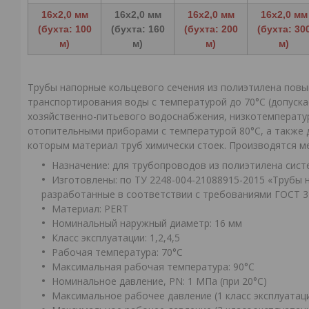
16x2,0 мм
16x2,0 мм
16x2,0 мм
16x2,0 мм
(бухта: 100
(бухта: 160
(бухта: 200
(бухта: 30
м)
м)
м)
м)
Трубы напорные кольцевого сечения из полиэтилена пов
транспортирования воды с температурой до 70°С (допуска
хозяйственно-питьевого водоснабжения, низкотемперату
отопительными приборами с температурой 80°С, а также д
которым материал труб химически стоек. Производятся м
Назначение: для трубопроводов из полиэтилена сис
Изготовлены: по ТУ 2248-004-21088915-2015 «Трубы 
разработанные в соответствии с требованиями ГОСТ 32
Материал: PERT
Номинальный наружный диаметр: 16 мм
Класс эксплуатации: 1,2,4,5
Рабочая температура: 70°С
Максимальная рабочая температура: 90°С
Номинальное давление, PN: 1 МПа (при 20°С)
Максимальное рабочее давление (1 класс эксплуатац