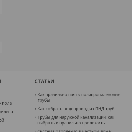
И
СТАТЬИ
Как правильно паять полипропиленовые
трубы
о пола
Как собрать водопровод из ПНД труб
пилена
Трубы для наружной канализации: как
ой
выбрать и правильно проложить
Система отопления в частном доме: