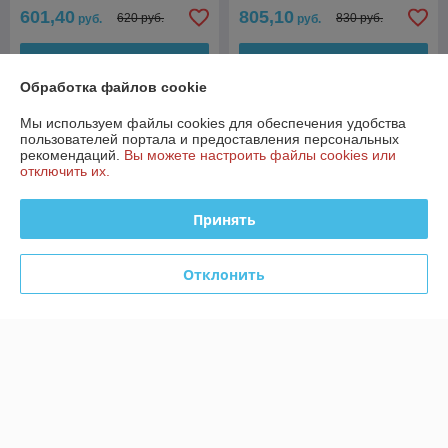
601,40
805,10
620 руб.
830 руб.
руб.
руб.
Купить
Купить
Обработка файлов cookie
-3%
-3%
Мы используем файлы cookies для обеспечения удобства
пользователей портала и предоставления персональных
рекомендаций.
Вы можете настроить файлы cookies или
отключить их.
Принять
Отклонить
Котел электрический ЭВАН
Котел электрический СТЭН
EXPERT PLUS - 8
СТАНДАРТ 6 кВт 220/380 В
В наличии
В наличии
2 913,88
руб.
646,99
667 руб.
руб.
3 004 руб.