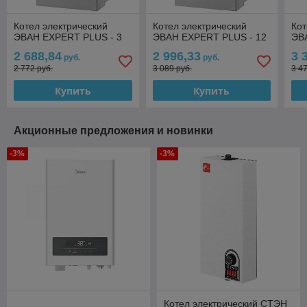
Котел электрический
Котел электрический
Кот
ЭВАН EXPERT PLUS - 3
ЭВАН EXPERT PLUS - 12
ЭВ
2 688,84
2 996,33
3 
руб.
руб.
2 772 руб.
3 089 руб.
3 4
Купить
Купить
Акционные предложения и новинки
-3%
-3%
Котел электрический СТЭН