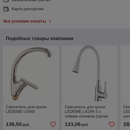
Карты рассрочки
Все условия оплаты
Подобные товары компании
Смеситель для кухни
Смеситель для кухни
Сме
LEDEME L5940
LEDEME L4199-3 с
LE
гибким изливом (хром/
изл
белый)
136,50
133,06
28
руб.
руб.