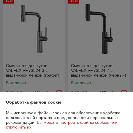
-10%
-10%
Смеситель для кухни
Смеситель для кухни
VALFEX VF.73824-3 с
VALFEX VF.73824-7 с
выдвижной лейкой (графит)
выдвижной лейкой (черный)
В наличии
В наличии
170,10
141,30
189 руб.
157 руб.
руб.
руб.
Обработка файлов cookie
Купить
Купить
Мы используем файлы cookies для обеспечения удобства
пользователей портала и предоставления персональных
-10%
-10%
рекомендаций.
Вы можете настроить файлы cookies или
отключить их.