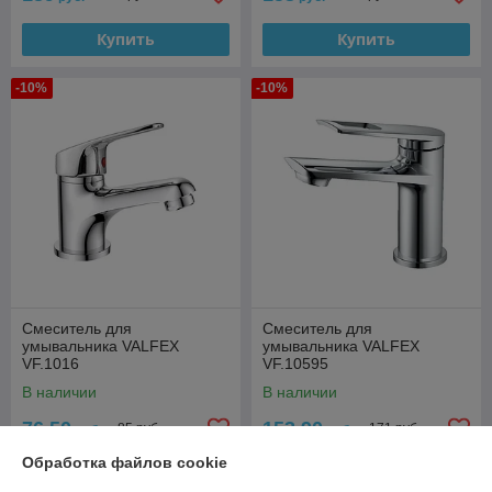
Купить
Купить
-10%
-10%
Смеситель для
Смеситель для
умывальника VALFEX
умывальника VALFEX
VF.1016
VF.10595
В наличии
В наличии
76,50
153,90
85 руб.
171 руб.
руб.
руб.
Обработка файлов cookie
Купить
Купить