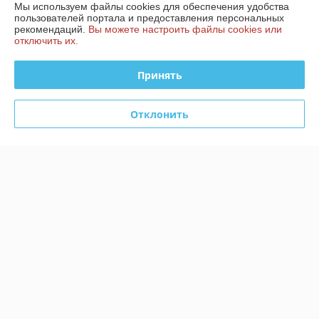
Мы используем файлы cookies для обеспечения удобства
пользователей портала и предоставления персональных
-10%
-10%
рекомендаций.
Вы можете настроить файлы cookies или
отключить их.
Принять
Отклонить
Смеситель для
Смеситель для
умывальника VALFEX
умывальника VALFEX
VF.1070
VF.11505-8 (белый)
В наличии
В наличии
171
267,30
190 руб.
297 руб.
руб.
руб.
Купить
Купить
Показать ещё