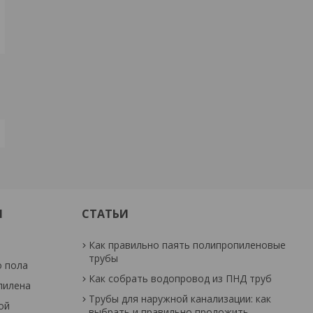
И
СТАТЬИ
Как правильно паять полипропиленовые
трубы
о пола
Как собрать водопровод из ПНД труб
пилена
Трубы для наружной канализации: как
ой
выбрать и правильно проложить