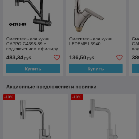
Смеситель для кухни
Смеситель для кухни
Сме
GAPPO G4398-89 с
LEDEME L5940
GA
подключением к фильтру
по
с гибким изливом
с г
483,34
136,50
38
руб.
руб.
(оружейная сталь/
(че
черный)
Купить
Купить
Акционные предложения и новинки
-10%
-10%