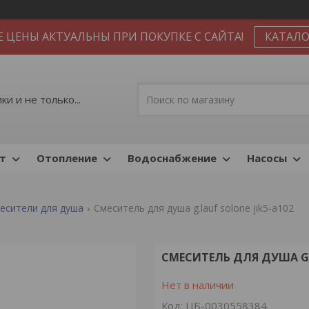
Е ЦЕНЫ АКТУАЛЬНЫ ПРИ ПОКУПКЕ С САЙТА!
КАТАЛО
и и не только...
т
Отопление
Водоснабжение
Насосы
есители для душа
Смеситель для душа g.lauf solone jik5-a102
СМЕСИТЕЛЬ ДЛЯ ДУША G.L
Нет в наличии
Код:
ЦБ-0030558384