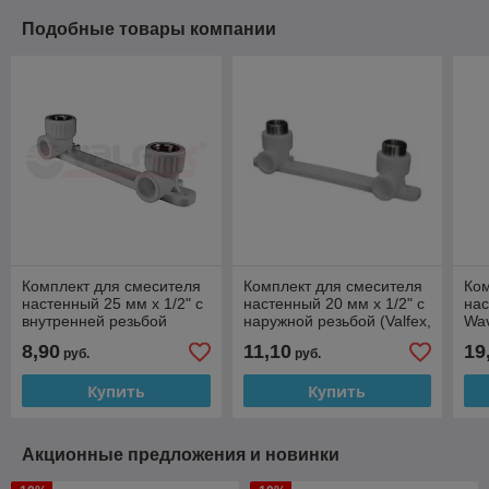
Подобные товары компании
Комплект для смесителя
Комплект для смесителя
Ком
настенный 25 мм x 1/2" с
настенный 20 мм x 1/2" с
нас
внутренней резьбой
наружной резьбой (Valfex,
Wav
(Valfex, цвет: серый)
цвет: серый)
се
8,90
11,10
19
руб.
руб.
Купить
Купить
Акционные предложения и новинки