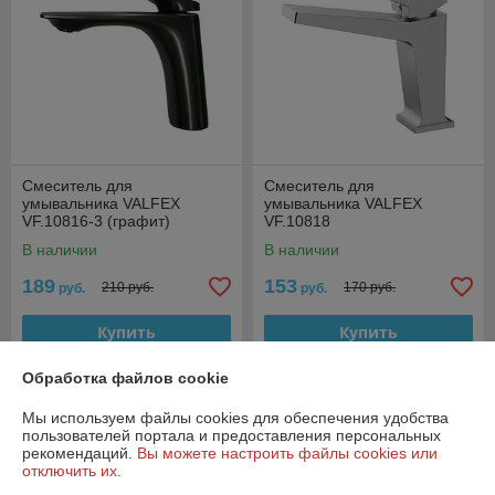
Смеситель для
Смеситель для
умывальника VALFEX
умывальника VALFEX
VF.10816-3 (графит)
VF.10818
В наличии
В наличии
189
153
210 руб.
170 руб.
руб.
руб.
Купить
Купить
Обработка файлов cookie
-10%
-10%
Мы используем файлы cookies для обеспечения удобства
пользователей портала и предоставления персональных
рекомендаций.
Вы можете настроить файлы cookies или
отключить их.