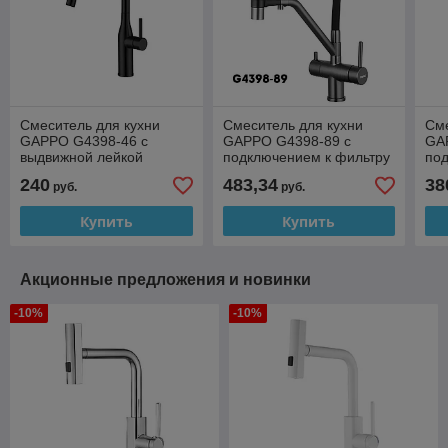
Смеситель для кухни
Смеситель для кухни
Сме
GAPPO G4398-46 с
GAPPO G4398-89 с
GA
выдвижной лейкой
подключением к фильтру
по
(черный)
с гибким изливом
с г
240
483,34
38
руб.
руб.
(оружейная сталь/
(че
черный)
Купить
Купить
Акционные предложения и новинки
-10%
-10%