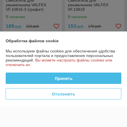
Смеситель для
Смеситель для
умывальника VALFEX
умывальника VALFEX
VF.10816-3 (графит)
VF.10818
В наличии
В наличии
189
153
210 руб.
170 руб.
руб.
руб.
Купить
Купить
Обработка файлов cookie
-10%
-10%
Мы используем файлы cookies для обеспечения удобства
пользователей портала и предоставления персональных
рекомендаций.
Вы можете настроить файлы cookies или
отключить их.
Принять
Отклонить
Смеситель для
Смеситель для
умывальника VALFEX
умывальника VALFEX
VF.1016
VF.10595