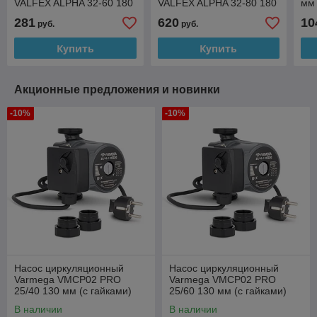
VALFEX ALPHA 32-60 180
VALFEX ALPHA 32-80 180
мм 
мм (с гайками)
мм (с гайками)
281
620
10
руб.
руб.
Купить
Купить
Акционные предложения и новинки
-10%
-10%
Насос циркуляционный
Насос циркуляционный
Varmega VMCP02 PRO
Varmega VMCP02 PRO
25/40 130 мм (с гайками)
25/60 130 мм (с гайками)
В наличии
В наличии