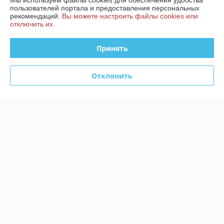
Мы используем файлы cookies для обеспечения удобства
пользователей портала и предоставления персональных
рекомендаций.
Вы можете настроить файлы cookies или
отключить их.
О нас
Принять
100% положительных из 9 отзывов за год
Работает с 26.06.2013
Отклонить
г. Минск
Пункт выдачи заказов находится в розничном магазине
"ЛАВКА САНТЕХНИКА", Ландера, 38А, Минск, Беларусь
Контакты
Сегодня работает с 08:30 до 19:00
Показать весь график работы
Отзывы о магазине
85 отзывов за всё время
Покупатель
26.05.2026