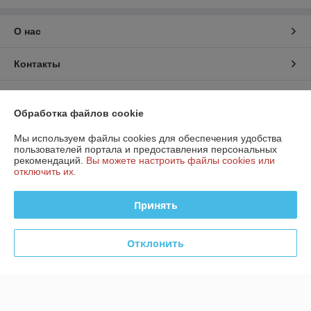
О нас
Контакты
Доставка и оплата
Обработка файлов cookie
График работы
Мы используем файлы cookies для обеспечения удобства
пользователей портала и предоставления персональных
рекомендаций.
Вы можете настроить файлы cookies или
Полная версия сайта
отключить их.
Политика обработки cookies
Принять
Сайт создан на платформе Deal.by
Отклонить